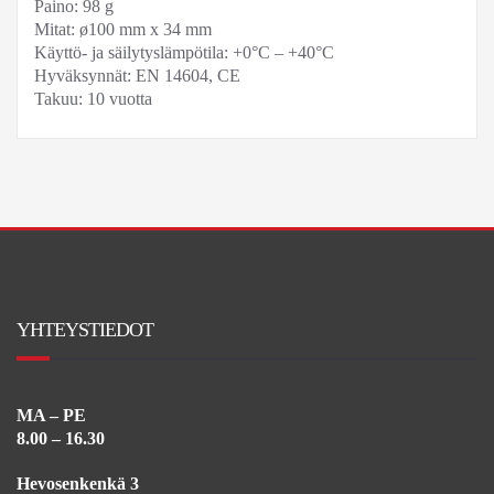
Paino: 98 g
Mitat: ø100 mm x 34 mm
Käyttö- ja säilytyslämpötila: +0°C – +40°C
Hyväksynnät: EN 14604, CE
Takuu: 10 vuotta
YHTEYSTIEDOT
MA – PE
8.00 – 16.30
Hevosenkenkä 3