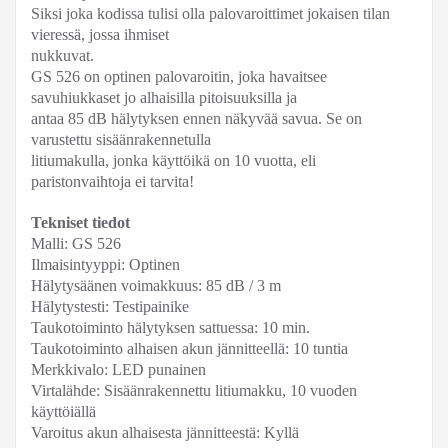
Siksi joka kodissa tulisi olla palovaroittimet jokaisen tilan
vieressä, jossa ihmiset
nukkuvat.
GS 526 on optinen palovaroitin, joka havaitsee
savuhiukkaset jo alhaisilla pitoisuuksilla ja
antaa 85 dB hälytyksen ennen näkyvää savua. Se on
varustettu sisäänrakennetulla
litiumakulla, jonka käyttöikä on 10 vuotta, eli
paristonvaihtoja ei tarvita!
Tekniset tiedot
Malli: GS 526
Ilmaisintyyppi: Optinen
Hälytysäänen voimakkuus: 85 dB / 3 m
Hälytystesti: Testipainike
Taukotoiminto hälytyksen sattuessa: 10 min.
Taukotoiminto alhaisen akun jännitteellä: 10 tuntia
Merkkivalo: LED punainen
Virtalähde: Sisäänrakennettu litiumakku, 10 vuoden
käyttöiällä
Varoitus akun alhaisesta jännitteestä: Kyllä