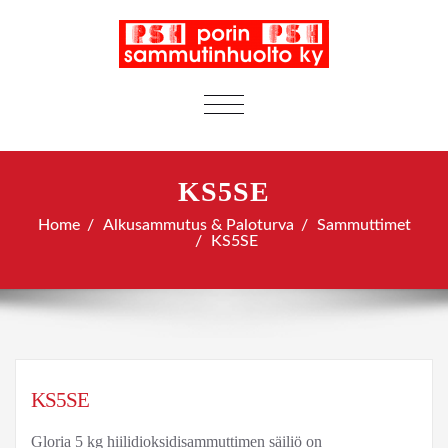
TOGGLE
NAVIGATION
KS5SE
Home
Alkusammutus & Paloturva
Sammuttimet
KS5SE
KS5SE
Gloria 5 kg hiilidioksidisammuttimen säiliö on