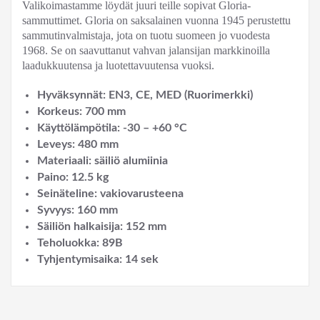
Valikoimastamme löydät juuri teille sopivat Gloria-
sammuttimet. Gloria on saksalainen vuonna 1945 perustettu
sammutinvalmistaja, jota on tuotu suomeen jo vuodesta
1968. Se on saavuttanut vahvan jalansijan markkinoilla
laadukkuutensa ja luotettavuutensa vuoksi.
Hyväksynnät: EN3, CE, MED (Ruorimerkki)
Korkeus: 700 mm
Käyttölämpötila: -30 – +60 °C
Leveys: 480 mm
Materiaali: säiliö alumiinia
Paino: 12.5 kg
Seinäteline: vakiovarusteena
Syvyys: 160 mm
Säiliön halkaisija: 152 mm
Teholuokka: 89B
Tyhjentymisaika: 14 sek